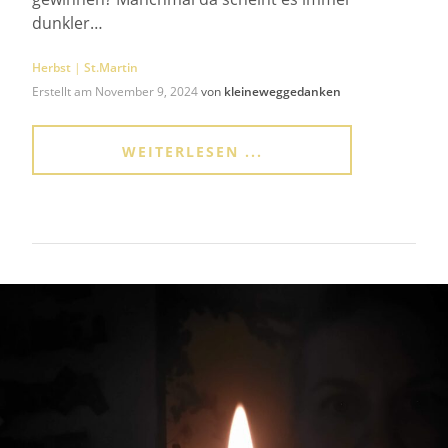
dunkler…
Herbst
|
St.Martin
Erstellt am
November 9, 2024
von
kleineweggedanken
WEITERLESEN ...