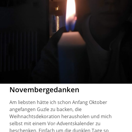
Novembergedanken
Am liebsten hätte ich schon Anfang Oktober
angefangen Guzle zu backen, die
Weihnachtsdekoration herausholen und mich
selbst mit einem Vor-Adventskalender zu
beschenken. Einfach um die dunklen Tage so