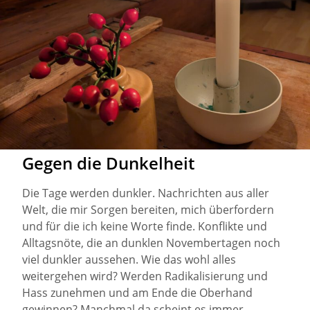
Gegen die Dunkelheit
Die Tage werden dunkler. Nachrichten aus aller
Welt, die mir Sorgen bereiten, mich überfordern
und für die ich keine Worte finde. Konflikte und
Alltagsnöte, die an dunklen Novembertagen noch
viel dunkler aussehen. Wie das wohl alles
weitergehen wird? Werden Radikalisierung und
Hass zunehmen und am Ende die Oberhand
gewinnen? Manchmal da scheint es immer