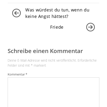
Beitragsnavigation
Was würdest du tun, wenn du
keine Angst hättest?
Friede
Schreibe einen Kommentar
Deine E-Mail-Adresse wird nicht veröffentlicht.
Erforderliche
Felder sind mit
*
markiert
Kommentar
*