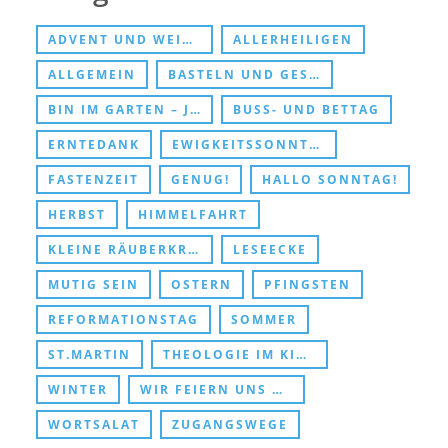
ADVENT UND WEIHNACHTEN
ALLERHEILIGEN
ALLGEMEIN
BASTELN UND GESCHENKE
BIN IM GARTEN – JESUS TREFFEN
BUSS- UND BETTAG
ERNTEDANK
EWIGKEITSSONNTAG UND ABSCHIED
FASTENZEIT
GENUG!
HALLO SONNTAG!
HERBST
HIMMELFAHRT
KLEINE RÄUBERKRIPPE
LESEECKE
MUTIG SEIN
OSTERN
PFINGSTEN
REFORMATIONSTAG
SOMMER
ST.MARTIN
THEOLOGIE IM KINDERZIMMER
WINTER
WIR FEIERN UNS DURCHS KIRCHENJAHR
WORTSALAT
ZUGANGSWEGE