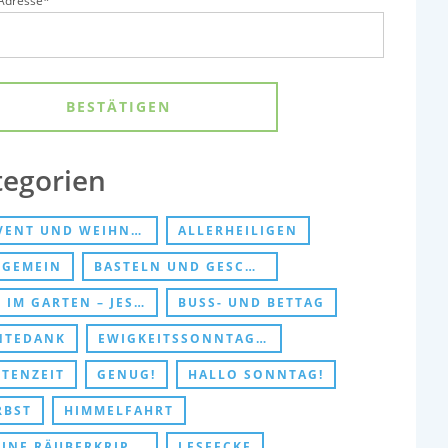
-Adresse*
tegorien
ENT UND WEIHNACHTEN
ALLERHEILIGEN
LGEMEIN
BASTELN UND GESCHENKE
IM GARTEN – JESUS TREFFEN
BUSS- UND BETTAG
NTEDANK
EWIGKEITSSONNTAG UND ABSCHIED
STENZEIT
GENUG!
HALLO SONNTAG!
RBST
HIMMELFAHRT
INE RÄUBERKRIPPE
LESEECKE